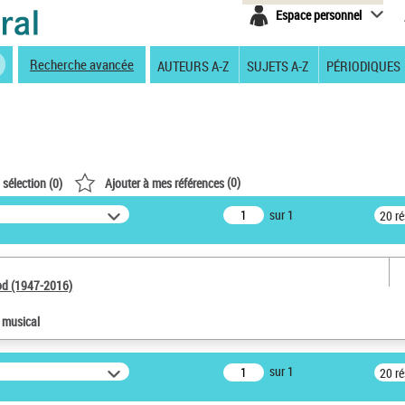
Espace personnel
Recherche avancée
AUTEURS A-Z
SUJETS A-Z
PÉRIODIQUES
(
0
)
 sélection (
0
)
Ajouter à mes références
sur 1
20 r
od (1947-2016)
e musical
sur 1
20 r