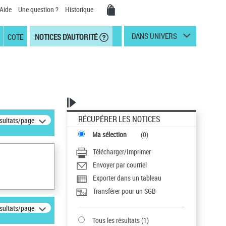
Aide
Une question ?
Historique
DANS UNIVERS
COTE
NOTICES D'AUTORITÉ
RÉCUPÉRER LES NOTICES
ésultats/page
Ma sélection
(
0
)
Télécharger/Imprimer
Envoyer par courriel
Exporter dans un tableau
Transférer pour un SGB
ésultats/page
Tous les résultats
(
1
)