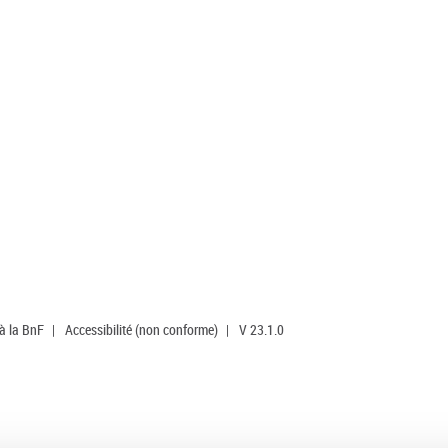
 à la BnF
|
Accessibilité (non conforme)
|
V 23.1.0