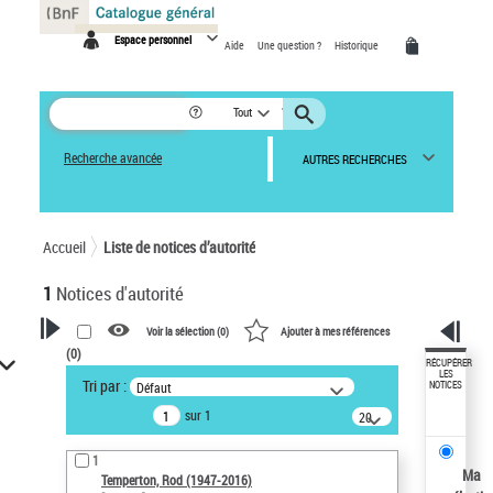
Panneau de gestion des cookies
Espace personnel
Aide
Une question ?
Historique
Tout
Recherche avancée
AUTRES RECHERCHES
Accueil
Liste de notices d’autorité
1
Notices d'autorité
Voir la sélection (
0
)
Ajouter à mes références
(
0
)
VOTRE RECHERCHE
RÉCUPÉRER
LES
Tri par :
Défaut
NOTICES
Recherche avancée dans les
sur 1
notices d’autorité
20
résultats/page
Œuvres liées à l'auteur :
1
Temperton, Rod (1947-2016)
Ma
Temperton, Rod (1947-2016)