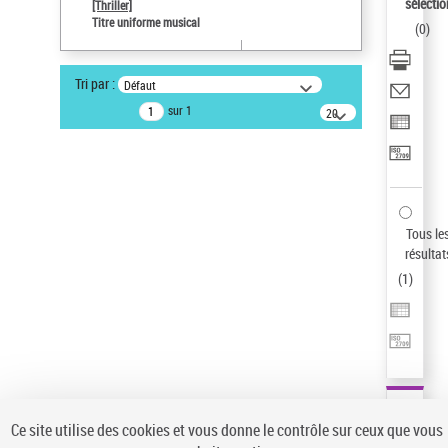
sélectio
[Thriller]
Auteur d’œuvre
Titre uniforme musical
(
0
)
Temperton, Rod (1947-2016)
Type de notice d'autorité
Tri par :
Défaut
Titre uniforme musical
sur 1
20
résultats/page
Pays
ne s'applique pas
Sauvegarder votre recherche
AFFINER
Tous le
Type de notice d'autorité
résultat
(
1
)
Œuvre
(1)
Titre uniforme musical
(1)
Statut de la notice d’autorité
Pays
Auteur d’œuvre
Ce site utilise des cookies et vous donne le contrôle sur ceux que vous