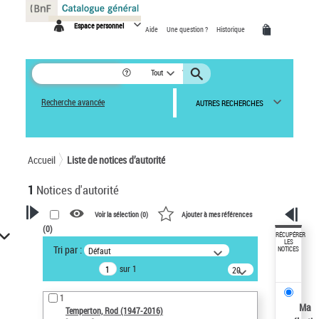
Panneau de gestion des cookies
Espace personnel
Aide
Une question ?
Historique
Tout
Recherche avancée
AUTRES RECHERCHES
Accueil
Liste de notices d’autorité
1
Notices d'autorité
Voir la sélection (
0
)
Ajouter à mes références
(
0
)
VOTRE RECHERCHE
RÉCUPÉRER
LES
Tri par :
Défaut
NOTICES
Recherche avancée dans les
sur 1
notices d’autorité
20
résultats/page
Œuvres liées à l'auteur :
1
Temperton, Rod (1947-2016)
Ma
Temperton, Rod (1947-2016)