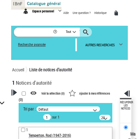
Panneau de gestion des cookies
Espace personnel
Aide
Une question ?
Historique
Tout
Recherche avancée
AUTRES RECHERCHES
Accueil
Liste de notices d’autorité
1
Notices d'autorité
Voir la sélection (
0
)
Ajouter à mes références
(
0
)
VOTRE RECHERCHE
RÉCUPÉRER
LES
Tri par :
Défaut
NOTICES
Recherche avancée dans les
sur 1
notices d’autorité
20
résultats/page
Œuvres liées à l'auteur :
1
Temperton, Rod (1947-2016)
Ma
Temperton, Rod (1947-2016)