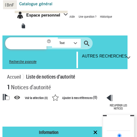
Panneau de gestion des cookies
Espace personnel
Aide
Une question ?
Historique
Tout
AUTRES RECHERCHES
Recherche avancée
Accueil
Liste de notices d’autorité
1
Notices d'autorité
(
0
)
Voir la sélection (
0
)
Ajouter à mes références
RÉCUPÉRER LES
VOTRE RECHERCHE
NOTICES
Recherche avancée dans les
notices d’autorité
Information