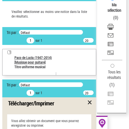
Ma
Œuvres liées à l'auteur :
sélection
Veuillez sélectionner au moins une notice dans la liste
Paco de Lucía (1947-2014)
de résultats.
(
0
)
Pays
ne s'applique pas
Tri par :
Défaut
Type de notice d'autorité
sur 1
20
résultats/page
Œuvre
1
Titre uniforme musical
Paco de Lucía (1947-2014)
[Musique pour guitare]
Statut de la notice d’autorité
Titre uniforme musical
Tous les
Notice élémentaire
résultats
Sauvegarder votre
(
1
)
Tri par :
Défaut
recherche
sur 1
20
résultats/page
AFFINER
Télécharger/Imprimer
Type de notice d'autorité
Œuvre
(1)
Vous allez obtenir un document que vous pourrez
enregistrer ou imprimer.
Titre uniforme musical
(1)