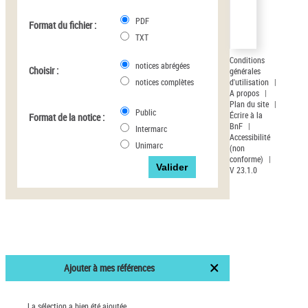
Statut de la notice
PDF
Format du fichier :
d’autorité
TXT
Conditions
Pays
notices abrégées
Choisir :
générales
d'utilisation
|
notices complètes
Auteur d’œuvre
A propos
|
Plan du site
|
Public
Écrire à la
Format de la notice :
BnF
|
Intermarc
Accessibilité
Unimarc
(non
conforme)
|
V 23.1.0
Ajouter à mes références
La sélection a bien été ajoutée.