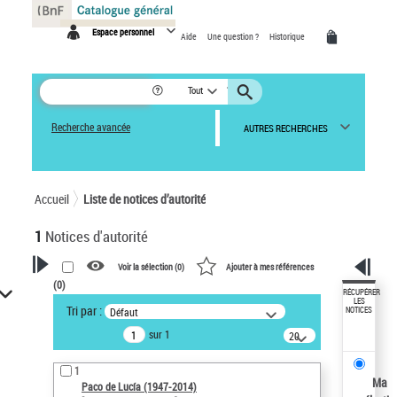
Panneau de gestion des cookies
Espace personnel
Aide
Une question ?
Historique
Tout
Recherche avancée
AUTRES RECHERCHES
Accueil
Liste de notices d’autorité
1
Notices d'autorité
Voir la sélection (
0
)
Ajouter à mes références
(
0
)
VOTRE RECHERCHE
RÉCUPÉRER
LES
Tri par :
Défaut
NOTICES
Recherche avancée dans les
sur 1
notices d’autorité
20
résultats/page
Œuvres liées à l'auteur :
1
Paco de Lucía (1947-2014)
Ma
Paco de Lucía (1947-2014)