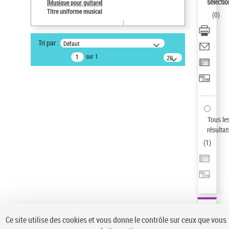
sélectio
[Musique pour guitare]
Pays
Titre uniforme musical
(
0
)
ne s'applique pas
Type de notice d'autorité
Tri par :
Défaut
Œuvre
sur 1
20
Titre uniforme musical
résultats/page
Sauvegarder votre recherche
AFFINER
Type de notice d'autorité
Tous le
Œuvre
(1)
résultat
Titre uniforme musical
(1)
(
1
)
Statut de la notice d’autorité
Pays
Auteur d’œuvre
Ce site utilise des cookies et vous donne le contrôle sur ceux que vous