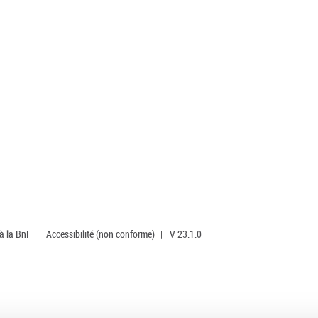
 à la BnF
|
Accessibilité (non conforme)
|
V 23.1.0