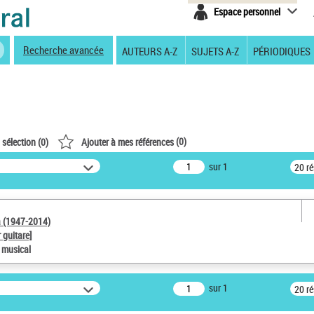
Espace personnel
Recherche avancée
AUTEURS A-Z
SUJETS A-Z
PÉRIODIQUES
(
0
)
 sélection (
0
)
Ajouter à mes références
sur 1
20 r
a (1947-2014)
 guitare]
e musical
sur 1
20 r