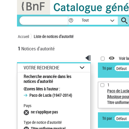
Panneau de gestion des cookies
Tout
Accueil
Liste de notices d’autorité
1
Notices d'autorité
Voir la
VOTRE RECHERCHE
Tri par :
Défaut
Recherche avancée dans les
notices d’autorité
1
Œuvres liées à l'auteur :
Paco de Lucí
Paco de Lucía (1947-2014)
[Musique pour
Titre uniform
Pays
ne s'applique pas
Tri par :
Défaut
Type de notice d'autorité
Titre uniforme musical