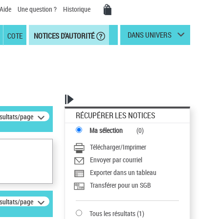
Aide
Une question ?
Historique
DANS UNIVERS
COTE
NOTICES D'AUTORITÉ
RÉCUPÉRER LES NOTICES
ésultats/page
Ma sélection
(
0
)
Télécharger/Imprimer
Envoyer par courriel
Exporter dans un tableau
Transférer pour un SGB
ésultats/page
Tous les résultats
(
1
)