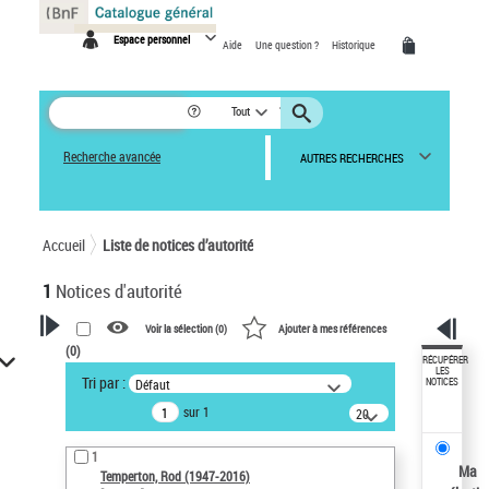
Panneau de gestion des cookies
Espace personnel
Aide
Une question ?
Historique
Tout
Recherche avancée
AUTRES RECHERCHES
Accueil
Liste de notices d’autorité
1
Notices d'autorité
Voir la sélection (
0
)
Ajouter à mes références
(
0
)
VOTRE RECHERCHE
RÉCUPÉRER
LES
Tri par :
Défaut
NOTICES
Recherche avancée dans les
sur 1
notices d’autorité
20
résultats/page
Œuvres liées à l'auteur :
1
Temperton, Rod (1947-2016)
Ma
Temperton, Rod (1947-2016)