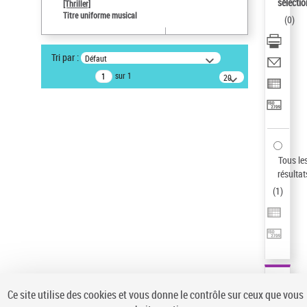
sélectio
[Thriller]
Auteur d’œuvre
Titre uniforme musical
(
0
)
Temperton, Rod (1947-2016)
Pays
Tri par :
Défaut
ne s'applique pas
sur 1
20
résultats/page
Type de notice d'autorité
Œuvre
Titre uniforme musical
Sauvegarder votre recherche
Tous le
AFFINER
résultat
Type de notice d'autorité
(
1
)
Œuvre
(1)
Titre uniforme musical
(1)
Statut de la notice d’autorité
Pays
Auteur d’œuvre
Ce site utilise des cookies et vous donne le contrôle sur ceux que vous