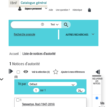
Panneau de gestion des cookies
Espace personnel
Aide
Une question ?
Historique
Tout
Recherche avancée
AUTRES RECHERCHES
Accueil
Liste de notices d’autorité
1
Notices d'autorité
Voir la sélection (
0
)
Ajouter à mes références
(
0
)
VOTRE RECHERCHE
RÉCUPÉRER
LES
Tri par :
Défaut
NOTICES
Recherche avancée dans les
sur 1
notices d’autorité
20
résultats/page
Œuvres liées à l'auteur :
1
Temperton, Rod (1947-2016)
Ma
Temperton, Rod (1947-2016)