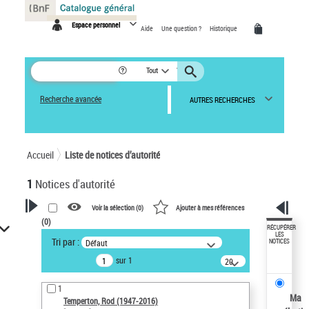
Panneau de gestion des cookies
Espace personnel
Aide
Une question ?
Historique
Tout
Recherche avancée
AUTRES RECHERCHES
Accueil
Liste de notices d’autorité
1
Notices d'autorité
Voir la sélection (
0
)
Ajouter à mes références
(
0
)
VOTRE RECHERCHE
RÉCUPÉRER
LES
Tri par :
Défaut
NOTICES
Recherche avancée dans les
sur 1
notices d’autorité
20
résultats/page
Œuvres liées à l'auteur :
1
Temperton, Rod (1947-2016)
Ma
Temperton, Rod (1947-2016)