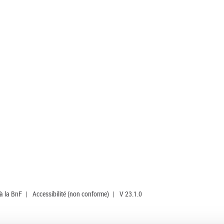
 à la BnF
|
Accessibilité (non conforme)
|
V 23.1.0