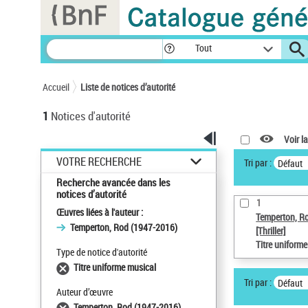
Panneau de gestion des cookies
Tout
Accueil
Liste de notices d’autorité
1
Notices d'autorité
Voir la
VOTRE RECHERCHE
Tri par :
Défaut
Recherche avancée dans les
notices d’autorité
1
Œuvres liées à l'auteur :
Temperton, R
Temperton, Rod (1947-2016)
[Thriller]
Titre uniform
Type de notice d'autorité
Titre uniforme musical
Tri par :
Défaut
Auteur d’œuvre
Temperton, Rod (1947-2016)