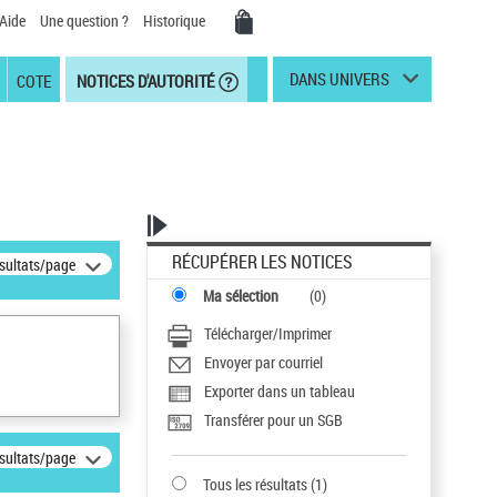
Aide
Une question ?
Historique
DANS UNIVERS
COTE
NOTICES D'AUTORITÉ
RÉCUPÉRER LES NOTICES
ésultats/page
Ma sélection
(
0
)
Télécharger/Imprimer
Envoyer par courriel
Exporter dans un tableau
Transférer pour un SGB
ésultats/page
Tous les résultats
(
1
)