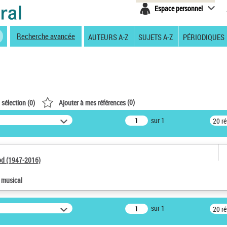
Espace personnel
Recherche avancée
AUTEURS A-Z
SUJETS A-Z
PÉRIODIQUES
(
0
)
 sélection (
0
)
Ajouter à mes références
sur 1
20 r
od (1947-2016)
e musical
sur 1
20 r