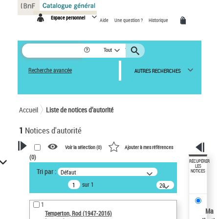
Panneau de gestion des cookies
Espace personnel
Aide
Une question ?
Historique
Tout
Recherche avancée
AUTRES RECHERCHES
Accueil
Liste de notices d’autorité
1
Notices d'autorité
Voir la sélection (
0
)
Ajouter à mes références
(
0
)
VOTRE RECHERCHE
RÉCUPÉRER
LES
Tri par :
Défaut
NOTICES
Recherche avancée dans les
sur 1
notices d’autorité
20
résultats/page
Œuvres liées à l'auteur :
1
Temperton, Rod (1947-2016)
Ma
Temperton, Rod (1947-2016)