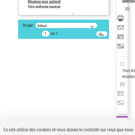
sélectio
[Musique pour guitare]
Type de notice d'autorité
Titre uniforme musical
(
0
)
Œuvre
Sauvegarder votre recherche
Tri par :
Défaut
AFFINER
sur 1
20
résultats/page
Type de notice d'autorité
Œuvre
(1)
Titre uniforme musical
(1)
Statut de la notice d’autorité
Tous le
résultat
Pays
(
1
)
Auteur d’œuvre
Ce site utilise des cookies et vous donne le contrôle sur ceux que vous