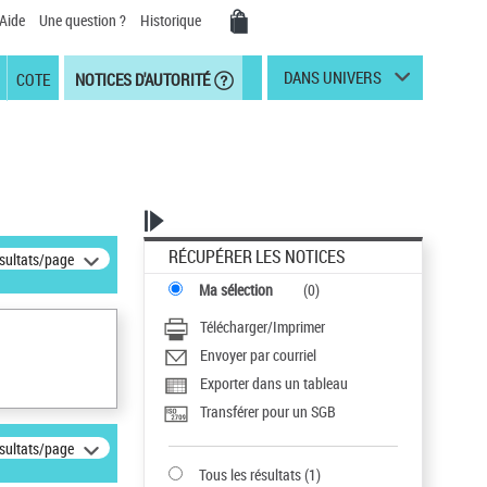
Aide
Une question ?
Historique
DANS UNIVERS
COTE
NOTICES D'AUTORITÉ
RÉCUPÉRER LES NOTICES
ésultats/page
Ma sélection
(
0
)
Télécharger/Imprimer
Envoyer par courriel
Exporter dans un tableau
Transférer pour un SGB
ésultats/page
Tous les résultats
(
1
)