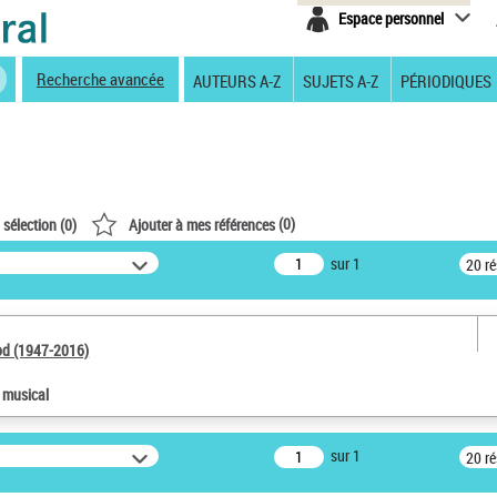
Espace personnel
Recherche avancée
AUTEURS A-Z
SUJETS A-Z
PÉRIODIQUES
(
0
)
 sélection (
0
)
Ajouter à mes références
sur 1
20 r
od (1947-2016)
e musical
sur 1
20 r