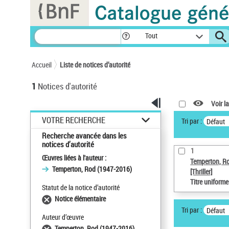
Panneau de gestion des cookies
Tout
Accueil
Liste de notices d’autorité
1
Notices d'autorité
Voir la
VOTRE RECHERCHE
Tri par :
Défaut
Recherche avancée dans les
notices d’autorité
1
Œuvres liées à l'auteur :
Temperton, R
Temperton, Rod (1947-2016)
[Thriller]
Titre uniform
Statut de la notice d’autorité
Notice élémentaire
Tri par :
Défaut
Auteur d’œuvre
Temperton, Rod (1947-2016)