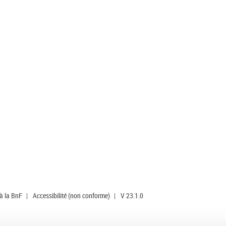
 à la BnF
|
Accessibilité (non conforme)
|
V 23.1.0