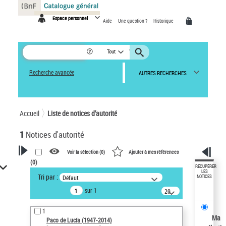
Panneau de gestion des cookies
Espace personnel
Aide
Une question ?
Historique
Tout
Recherche avancée
AUTRES RECHERCHES
Accueil
Liste de notices d’autorité
1
Notices d'autorité
Voir la sélection (
0
)
Ajouter à mes références
(
0
)
VOTRE RECHERCHE
RÉCUPÉRER
LES
Tri par :
Défaut
NOTICES
Recherche avancée dans les
sur 1
notices d’autorité
20
résultats/page
Œuvres liées à l'auteur :
1
Paco de Lucía (1947-2014)
Ma
Paco de Lucía (1947-2014)