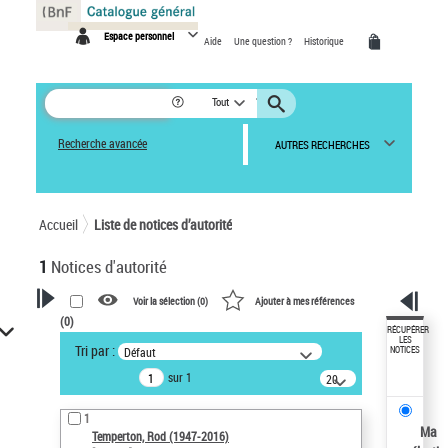
Panneau de gestion des cookies
Espace personnel
Aide
Une question ?
Historique
Tout
Recherche avancée
AUTRES RECHERCHES
Accueil
Liste de notices d’autorité
1
Notices d'autorité
Voir la sélection (
0
)
Ajouter à mes références
(
0
)
VOTRE RECHERCHE
RÉCUPÉRER
LES
Tri par :
Défaut
NOTICES
Recherche avancée dans les
sur 1
notices d’autorité
20
résultats/page
Œuvres liées à l'auteur :
1
Temperton, Rod (1947-2016)
Ma
Temperton, Rod (1947-2016)