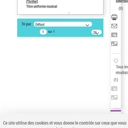
sélectio
[Thriller]
Auteur d’œuvre
Titre uniforme musical
(
0
)
Temperton, Rod (1947-2016)
Sauvegarder votre recherche
Tri par :
Défaut
AFFINER
sur 1
20
résultats/page
Type de notice d'autorité
Œuvre
(1)
Titre uniforme musical
(1)
Statut de la notice d’autorité
Tous le
résultat
Pays
(
1
)
Auteur d’œuvre
Ce site utilise des cookies et vous donne le contrôle sur ceux que vous