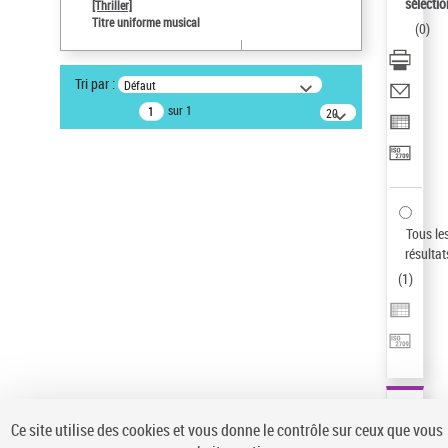
sélectio
[Thriller]
Auteur d’œuvre
Titre uniforme musical
(
0
)
Temperton, Rod (1947-2016)
Type de notice d'autorité
Tri par :
Défaut
Titre uniforme musical
sur 1
20
Œuvre
résultats/page
Sauvegarder votre recherche
AFFINER
Type de notice d'autorité
Tous le
Œuvre
(1)
résultat
Titre uniforme musical
(1)
(
1
)
Statut de la notice d’autorité
Pays
Auteur d’œuvre
Ce site utilise des cookies et vous donne le contrôle sur ceux que vous