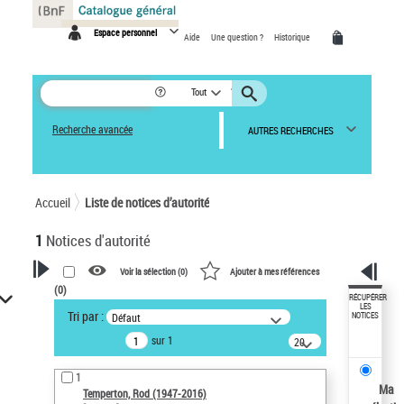
Panneau de gestion des cookies
Espace personnel
Aide
Une question ?
Historique
Tout
Recherche avancée
AUTRES RECHERCHES
Accueil
Liste de notices d’autorité
1
Notices d'autorité
Voir la sélection (
0
)
Ajouter à mes références
(
0
)
VOTRE RECHERCHE
RÉCUPÉRER
LES
Tri par :
Défaut
NOTICES
Recherche avancée dans les
sur 1
notices d’autorité
20
résultats/page
Œuvres liées à l'auteur :
1
Temperton, Rod (1947-2016)
Ma
Temperton, Rod (1947-2016)