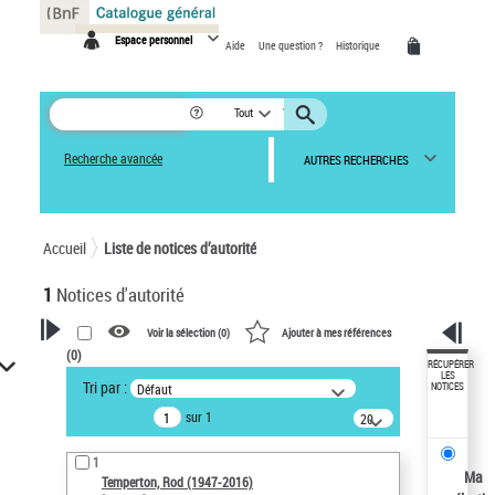
Panneau de gestion des cookies
Espace personnel
Aide
Une question ?
Historique
Tout
Recherche avancée
AUTRES RECHERCHES
Accueil
Liste de notices d’autorité
1
Notices d'autorité
Voir la sélection (
0
)
Ajouter à mes références
(
0
)
VOTRE RECHERCHE
RÉCUPÉRER
LES
Tri par :
Défaut
NOTICES
Recherche avancée dans les
sur 1
notices d’autorité
20
résultats/page
Œuvres liées à l'auteur :
1
Temperton, Rod (1947-2016)
Ma
Temperton, Rod (1947-2016)