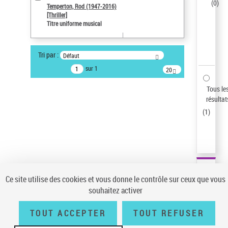
(
0
)
Temperton, Rod (1947-2016)
ne s'applique pas
[Thriller]
Titre uniforme musical
Type de notice d'autorité
Œuvre
Tri par :
Statut de la notice d’autorité
Défaut
Notice élémentaire
sur 1
20
Sauvegarder votre recherche
résultats/page
Tous le
résultat
AFFINER
(
1
)
Type de notice d'autorité
Œuvre
(1)
Titre uniforme musical
(1)
Statut de la notice d’autorité
Pays
Ce site utilise des cookies et vous donne le contrôle sur ceux que vous
souhaitez activer
Auteur d’œuvre
TOUT ACCEPTER
TOUT REFUSER