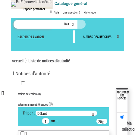
Panneau de gestion des cookies
Espace personnel
Aide
Une question ?
Historique
Tout
Recherche avancée
AUTRES RECHERCHES
Accueil
Liste de notices d’autorité
1
Notices d'autorité
VOTRE RECHERCHE
RÉCUPÉRER
Voir la sélection (
0
)
LES
NOTICES
Recherche avancée dans les
(
0
)
Ajouter à mes références
notices d’autorité
Tri par :
Défaut
Œuvres liées à l'auteur :
sur 1
20
Temperton, Rod (1947-2016)
Ma
résultats/page
sélectio
Pays
1