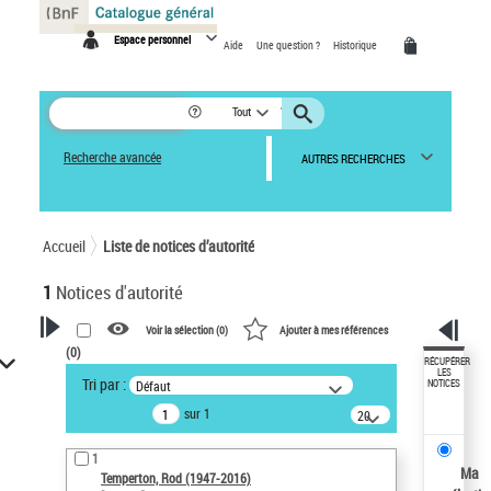
Panneau de gestion des cookies
Espace personnel
Aide
Une question ?
Historique
Tout
Recherche avancée
AUTRES RECHERCHES
Accueil
Liste de notices d’autorité
1
Notices d'autorité
Voir la sélection (
0
)
Ajouter à mes références
(
0
)
VOTRE RECHERCHE
RÉCUPÉRER
LES
Tri par :
Défaut
NOTICES
Recherche avancée dans les
sur 1
notices d’autorité
20
résultats/page
Œuvres liées à l'auteur :
1
Temperton, Rod (1947-2016)
Ma
Temperton, Rod (1947-2016)