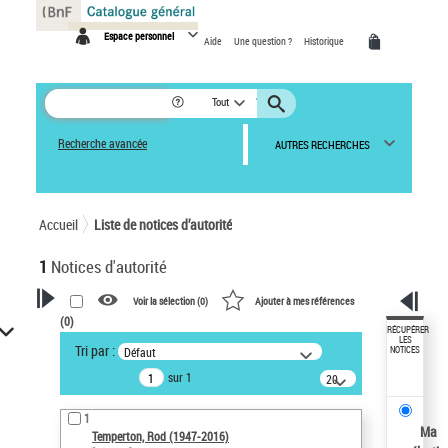
Panneau de gestion des cookies
Espace personnel
Aide
Une question ?
Historique
Tout
Recherche avancée
AUTRES RECHERCHES
Accueil
Liste de notices d’autorité
1
Notices d'autorité
Voir la sélection (
0
)
Ajouter à mes références
(
0
)
VOTRE RECHERCHE
RÉCUPÉRER
LES
Tri par :
Défaut
NOTICES
Recherche avancée dans les
sur 1
notices d’autorité
20
résultats/page
Œuvres liées à l'auteur :
1
Temperton, Rod (1947-2016)
Ma
Temperton, Rod (1947-2016)