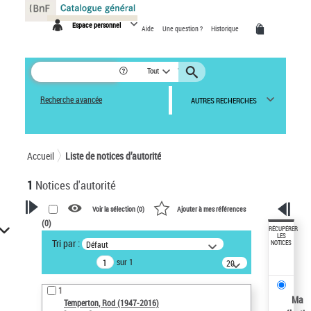
Panneau de gestion des cookies
Espace personnel
Aide
Une question ?
Historique
Tout
Recherche avancée
AUTRES RECHERCHES
Accueil
Liste de notices d’autorité
1
Notices d'autorité
Voir la sélection (
0
)
Ajouter à mes références
(
0
)
VOTRE RECHERCHE
RÉCUPÉRER
LES
Tri par :
Défaut
NOTICES
Recherche avancée dans les
sur 1
notices d’autorité
20
résultats/page
Œuvres liées à l'auteur :
1
Temperton, Rod (1947-2016)
Ma
Temperton, Rod (1947-2016)