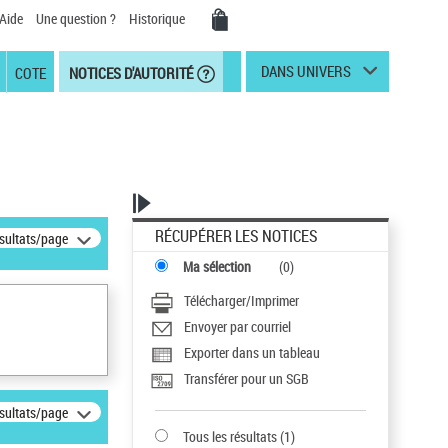
Aide
Une question ?
Historique
DANS UNIVERS
COTE
NOTICES D'AUTORITÉ
RÉCUPÉRER LES NOTICES
ésultats/page
Ma sélection
(
0
)
Télécharger/Imprimer
Envoyer par courriel
Exporter dans un tableau
Transférer pour un SGB
ésultats/page
Tous les résultats
(
1
)