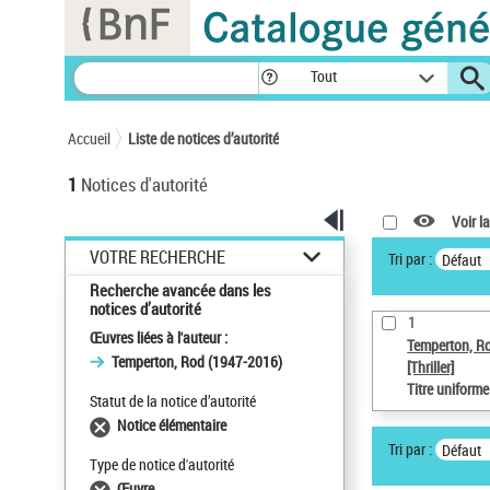
Panneau de gestion des cookies
Tout
Accueil
Liste de notices d’autorité
1
Notices d'autorité
Voir la
VOTRE RECHERCHE
Tri par :
Défaut
Recherche avancée dans les
notices d’autorité
1
Œuvres liées à l'auteur :
Temperton, R
Temperton, Rod (1947-2016)
[Thriller]
Titre uniform
Statut de la notice d’autorité
Notice élémentaire
Tri par :
Défaut
Type de notice d'autorité
Œuvre