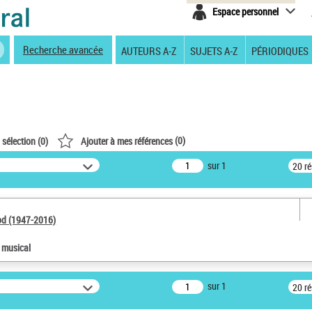
Espace personnel
Recherche avancée
AUTEURS A-Z
SUJETS A-Z
PÉRIODIQUES
(
0
)
 sélection (
0
)
Ajouter à mes références
sur 1
20 r
od (1947-2016)
e musical
sur 1
20 r