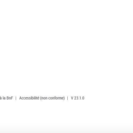
 à la BnF
|
Accessibilité (non conforme)
|
V 23.1.0