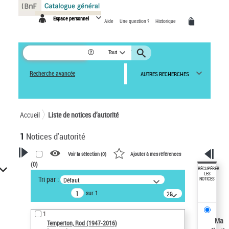
Panneau de gestion des cookies
Espace personnel
Aide
Une question ?
Historique
Tout
Recherche avancée
AUTRES RECHERCHES
Accueil
Liste de notices d’autorité
1
Notices d'autorité
Voir la sélection (
0
)
Ajouter à mes références
(
0
)
VOTRE RECHERCHE
RÉCUPÉRER
LES
Tri par :
Défaut
NOTICES
Recherche avancée dans les
sur 1
notices d’autorité
20
résultats/page
Œuvres liées à l'auteur :
1
Temperton, Rod (1947-2016)
Ma
Temperton, Rod (1947-2016)