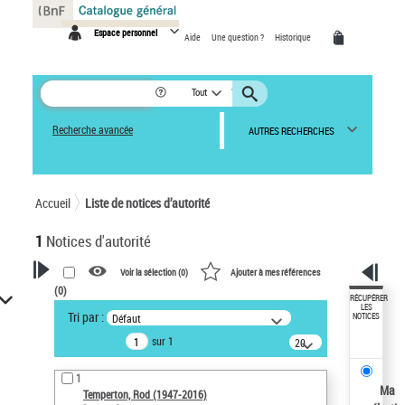
Panneau de gestion des cookies
Espace personnel
Aide
Une question ?
Historique
Tout
Recherche avancée
AUTRES RECHERCHES
Accueil
Liste de notices d’autorité
1
Notices d'autorité
Voir la sélection (
0
)
Ajouter à mes références
(
0
)
VOTRE RECHERCHE
RÉCUPÉRER
LES
Tri par :
Défaut
NOTICES
Recherche avancée dans les
sur 1
notices d’autorité
20
résultats/page
Œuvres liées à l'auteur :
1
Temperton, Rod (1947-2016)
Ma
Temperton, Rod (1947-2016)