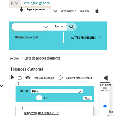
Panneau de gestion des cookies
Espace personnel
Aide
Une question ?
Historique
Tout
Recherche avancée
AUTRES RECHERCHES
Accueil
Liste de notices d’autorité
1
Notices d'autorité
Voir la sélection (
0
)
Ajouter à mes références
(
0
)
VOTRE RECHERCHE
RÉCUPÉRER
LES
Tri par :
Défaut
NOTICES
Recherche avancée dans les
sur 1
notices d’autorité
20
résultats/page
Œuvres liées à l'auteur :
1
Temperton, Rod (1947-2016)
Ma
Temperton, Rod (1947-2016)