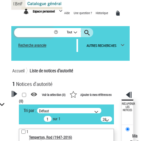
Panneau de gestion des cookies
Espace personnel
Aide
Une question ?
Historique
Tout
Recherche avancée
AUTRES RECHERCHES
Accueil
Liste de notices d’autorité
1
Notices d'autorité
Voir la sélection (
0
)
Ajouter à mes références
(
0
)
VOTRE RECHERCHE
RÉCUPÉRER
LES
Tri par :
Défaut
NOTICES
Recherche avancée dans les
sur 1
notices d’autorité
20
résultats/page
Œuvres liées à l'auteur :
1
Temperton, Rod (1947-2016)
Ma
Temperton, Rod (1947-2016)