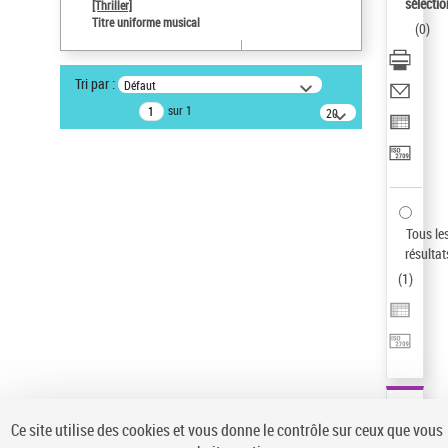
sélectio
[Thriller]
Type de notice d'autorité
Titre uniforme musical
(
0
)
Œuvre
Sauvegarder votre recherche
Tri par :
Défaut
AFFINER
sur 1
20
résultats/page
Type de notice d'autorité
Œuvre
(1)
Titre uniforme musical
(1)
Statut de la notice d’autorité
Tous le
résultat
Pays
(
1
)
Auteur d’œuvre
Ce site utilise des cookies et vous donne le contrôle sur ceux que vous