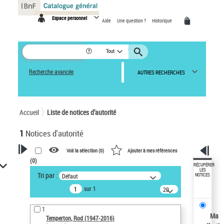
Panneau de gestion des cookies
Espace personnel
Aide
Une question ?
Historique
Tout
Recherche avancée
AUTRES RECHERCHES
Accueil
Liste de notices d’autorité
1
Notices d'autorité
Voir la sélection (
0
)
Ajouter à mes références
(
0
)
VOTRE RECHERCHE
RÉCUPÉRER
LES
Tri par :
Défaut
NOTICES
Recherche avancée dans les
sur 1
notices d’autorité
20
résultats/page
Œuvres liées à l'auteur :
1
Temperton, Rod (1947-2016)
Ma
Temperton, Rod (1947-2016)