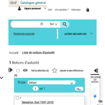
Panneau de gestion des cookies
Espace personnel
Aide
Une question ?
Historique
Tout
Recherche avancée
AUTRES RECHERCHES
Accueil
Liste de notices d’autorité
1
Notices d'autorité
Voir la sélection (
0
)
Ajouter à mes références
(
0
)
VOTRE RECHERCHE
RÉCUPÉRER
LES
Tri par :
Défaut
NOTICES
Recherche avancée dans les
sur 1
notices d’autorité
20
résultats/page
Œuvres liées à l'auteur :
1
Temperton, Rod (1947-2016)
Ma
Temperton, Rod (1947-2016)