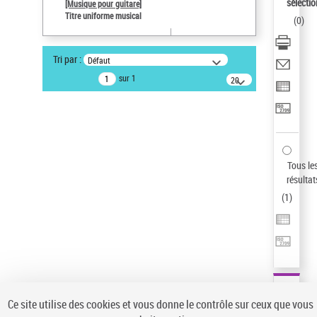
sélectio
[Musique pour guitare]
Pays
Titre uniforme musical
(
0
)
ne s'applique pas
Auteur d’œuvre
Tri par :
Défaut
Paco de Lucía (1947-2014)
sur 1
20
résultats/page
Statut de la notice d’autorité
Notice élémentaire
Sauvegarder votre recherche
AFFINER
Tous le
Type de notice d'autorité
résultat
(
1
)
Œuvre
(1)
Titre uniforme musical
(1)
Statut de la notice d’autorité
Pays
Auteur d’œuvre
Ce site utilise des cookies et vous donne le contrôle sur ceux que vous