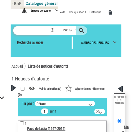
Panneau de gestion des cookies
Espace personnel
Aide
Une question ?
Historique
Tout
Recherche avancée
AUTRES RECHERCHES
Accueil
Liste de notices d’autorité
1
Notices d'autorité
Voir la sélection (
0
)
Ajouter à mes références
(
0
)
VOTRE RECHERCHE
RÉCUPÉRER
LES
Tri par :
Défaut
NOTICES
Recherche avancée dans les
sur 1
notices d’autorité
20
résultats/page
Œuvres liées à l'auteur :
1
Paco de Lucía (1947-2014)
Ma
Paco de Lucía (1947-2014)