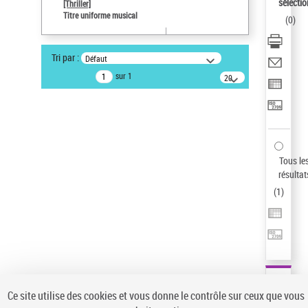
sélectio
[Thriller]
Pays
Titre uniforme musical
(
0
)
ne s'applique pas
Auteur d’œuvre
Tri par :
Défaut
Temperton, Rod (1947-2016)
sur 1
20
résultats/page
Type de notice d'autorité
Titre uniforme musical
Sauvegarder votre recherche
AFFINER
Tous le
Type de notice d'autorité
résultat
(
1
)
Œuvre
(1)
Titre uniforme musical
(1)
Statut de la notice d’autorité
Pays
Auteur d’œuvre
Ce site utilise des cookies et vous donne le contrôle sur ceux que vous