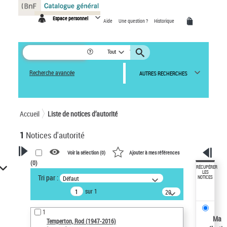
Panneau de gestion des cookies
Espace personnel
Aide
Une question ?
Historique
Tout
Recherche avancée
AUTRES RECHERCHES
Accueil
Liste de notices d’autorité
1
Notices d'autorité
Voir la sélection (
0
)
Ajouter à mes références
(
0
)
VOTRE RECHERCHE
RÉCUPÉRER
LES
Tri par :
Défaut
NOTICES
Recherche avancée dans les
sur 1
notices d’autorité
20
résultats/page
Œuvres liées à l'auteur :
1
Temperton, Rod (1947-2016)
Ma
Temperton, Rod (1947-2016)