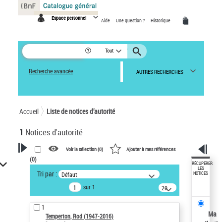
Panneau de gestion des cookies
Espace personnel
Aide
Une question ?
Historique
Tout
Recherche avancée
AUTRES RECHERCHES
Accueil
Liste de notices d’autorité
1
Notices d'autorité
Voir la sélection (
0
)
Ajouter à mes références
(
0
)
VOTRE RECHERCHE
RÉCUPÉRER
LES
Tri par :
Défaut
NOTICES
Recherche avancée dans les
sur 1
notices d’autorité
20
résultats/page
Œuvres liées à l'auteur :
1
Temperton, Rod (1947-2016)
Ma
Temperton, Rod (1947-2016)