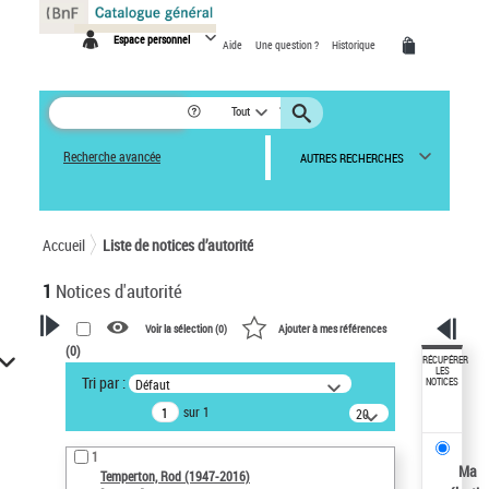
Panneau de gestion des cookies
Espace personnel
Aide
Une question ?
Historique
Tout
Recherche avancée
AUTRES RECHERCHES
Accueil
Liste de notices d’autorité
1
Notices d'autorité
Voir la sélection (
0
)
Ajouter à mes références
(
0
)
VOTRE RECHERCHE
RÉCUPÉRER
LES
Tri par :
Défaut
NOTICES
Recherche avancée dans les
sur 1
notices d’autorité
20
résultats/page
Œuvres liées à l'auteur :
1
Temperton, Rod (1947-2016)
Ma
Temperton, Rod (1947-2016)