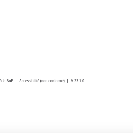
 à la BnF
|
Accessibilité (non conforme)
|
V 23.1.0