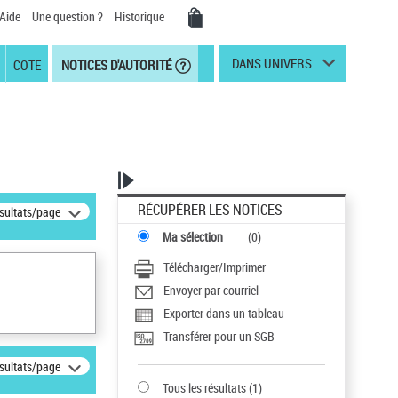
Aide
Une question ?
Historique
DANS UNIVERS
COTE
NOTICES D'AUTORITÉ
RÉCUPÉRER LES NOTICES
ésultats/page
Ma sélection
(
0
)
Télécharger/Imprimer
Envoyer par courriel
Exporter dans un tableau
Transférer pour un SGB
ésultats/page
Tous les résultats
(
1
)