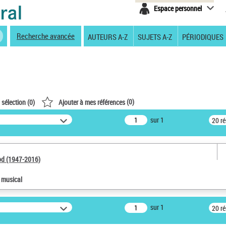
Espace personnel
Recherche avancée
AUTEURS A-Z
SUJETS A-Z
PÉRIODIQUES
(
0
)
 sélection (
0
)
Ajouter à mes références
sur 1
20 r
od (1947-2016)
e musical
sur 1
20 r