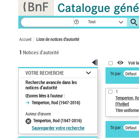
Panneau de gestion des cookies
Tout
Accueil
Liste de notices d’autorité
1
Notices d'autorité
Voir la
VOTRE RECHERCHE
Tri par :
Défaut
Recherche avancée dans les
notices d’autorité
1
Œuvres liées à l'auteur :
Temperton, R
Temperton, Rod (1947-2016)
[Thriller]
Titre uniform
Auteur d’œuvre
Temperton, Rod (1947-2016)
Tri par :
Défaut
Sauvegarder votre recherche