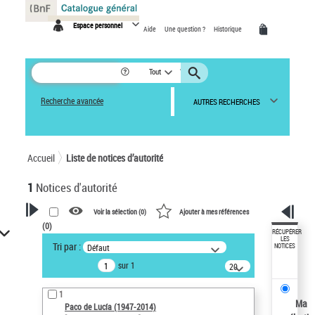
Panneau de gestion des cookies
Espace personnel
Aide
Une question ?
Historique
Tout
Recherche avancée
AUTRES RECHERCHES
Accueil
Liste de notices d’autorité
1
Notices d'autorité
Voir la sélection (
0
)
Ajouter à mes références
(
0
)
VOTRE RECHERCHE
RÉCUPÉRER
LES
Tri par :
Défaut
NOTICES
Recherche avancée dans les
sur 1
notices d’autorité
20
résultats/page
Œuvres liées à l'auteur :
1
Paco de Lucía (1947-2014)
Ma
Paco de Lucía (1947-2014)