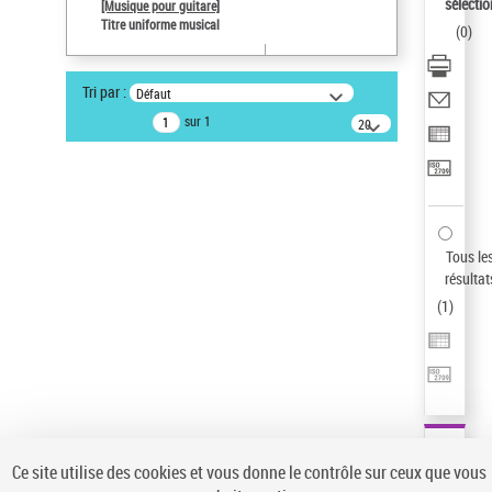
sélectio
[Musique pour guitare]
Pays
Titre uniforme musical
(
0
)
ne s'applique pas
Type de notice d'autorité
Tri par :
Défaut
Œuvre
sur 1
20
résultats/page
Statut de la notice d’autorité
Notice élémentaire
Sauvegarder votre recherche
AFFINER
Tous le
Type de notice d'autorité
résultat
(
1
)
Œuvre
(1)
Titre uniforme musical
(1)
Statut de la notice d’autorité
Pays
Auteur d’œuvre
Ce site utilise des cookies et vous donne le contrôle sur ceux que vous