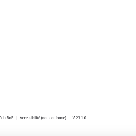
 à la BnF
|
Accessibilité (non conforme)
|
V 23.1.0