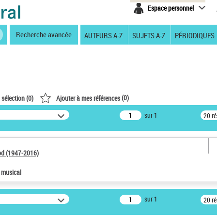
Espace personnel
Recherche avancée
AUTEURS A-Z
SUJETS A-Z
PÉRIODIQUES
(
0
)
 sélection (
0
)
Ajouter à mes références
sur 1
20 r
od (1947-2016)
e musical
sur 1
20 r