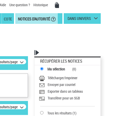
Aide
Une question ?
Historique
DANS UNIVERS
COTE
NOTICES D'AUTORITÉ
RÉCUPÉRER LES NOTICES
ésultats/page
Ma sélection
(
0
)
Télécharger/Imprimer
Envoyer par courriel
Exporter dans un tableau
Transférer pour un SGB
ésultats/page
Tous les résultats
(
1
)