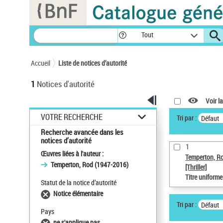
Panneau de gestion des cookies
Tout
Accueil
Liste de notices d’autorité
1
Notices d'autorité
Voir la
VOTRE RECHERCHE
Tri par :
Défaut
Recherche avancée dans les
notices d’autorité
1
Œuvres liées à l'auteur :
Temperton, R
Temperton, Rod (1947-2016)
[Thriller]
Titre uniform
Statut de la notice d’autorité
Notice élémentaire
Tri par :
Défaut
Pays
ne s'applique pas