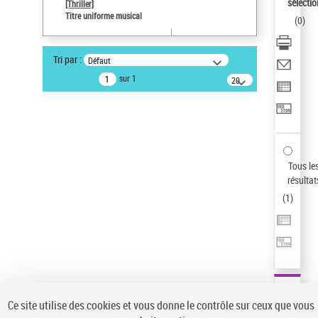
sélectio
[Thriller]
Type de notice d'autorité
Titre uniforme musical
(
0
)
Œuvre
Sauvegarder votre recherche
Tri par :
Défaut
AFFINER
sur 1
20
résultats/page
Type de notice d'autorité
Œuvre
(1)
Titre uniforme musical
(1)
Statut de la notice d’autorité
Tous le
résultat
Pays
(
1
)
Auteur d’œuvre
Ce site utilise des cookies et vous donne le contrôle sur ceux que vous