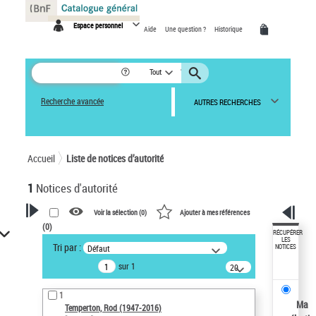
Panneau de gestion des cookies
Espace personnel
Aide
Une question ?
Historique
Tout
Recherche avancée
AUTRES RECHERCHES
Accueil
Liste de notices d’autorité
1
Notices d'autorité
Voir la sélection (
0
)
Ajouter à mes références
(
0
)
VOTRE RECHERCHE
RÉCUPÉRER
LES
Tri par :
Défaut
NOTICES
Recherche avancée dans les
sur 1
notices d’autorité
20
résultats/page
Œuvres liées à l'auteur :
1
Temperton, Rod (1947-2016)
Ma
Temperton, Rod (1947-2016)