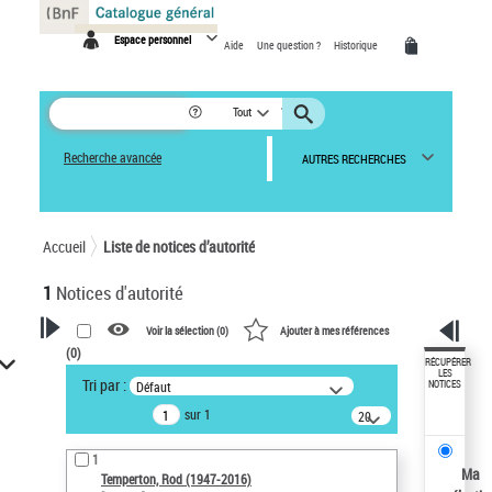
Panneau de gestion des cookies
Espace personnel
Aide
Une question ?
Historique
Tout
Recherche avancée
AUTRES RECHERCHES
Accueil
Liste de notices d’autorité
1
Notices d'autorité
Voir la sélection (
0
)
Ajouter à mes références
(
0
)
VOTRE RECHERCHE
RÉCUPÉRER
LES
Tri par :
Défaut
NOTICES
Recherche avancée dans les
sur 1
notices d’autorité
20
résultats/page
Œuvres liées à l'auteur :
1
Temperton, Rod (1947-2016)
Ma
Temperton, Rod (1947-2016)