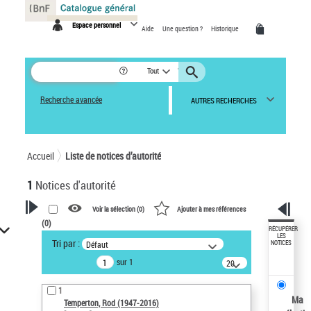
Panneau de gestion des cookies
Espace personnel
Aide
Une question ?
Historique
Tout
Recherche avancée
AUTRES RECHERCHES
Accueil
Liste de notices d’autorité
1
Notices d'autorité
Voir la sélection (
0
)
Ajouter à mes références
(
0
)
VOTRE RECHERCHE
RÉCUPÉRER
LES
Tri par :
Défaut
NOTICES
Recherche avancée dans les
sur 1
notices d’autorité
20
résultats/page
Œuvres liées à l'auteur :
1
Temperton, Rod (1947-2016)
Ma
Temperton, Rod (1947-2016)