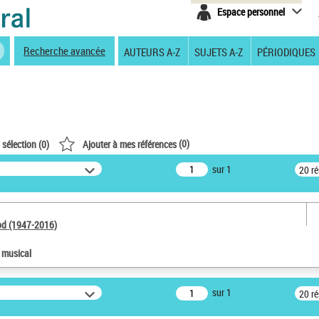
Espace personnel
Recherche avancée
AUTEURS A-Z
SUJETS A-Z
PÉRIODIQUES
(
0
)
 sélection (
0
)
Ajouter à mes références
sur 1
20 r
od (1947-2016)
e musical
sur 1
20 r