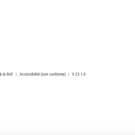
 à la BnF
|
Accessibilité (non conforme)
|
V 23.1.0