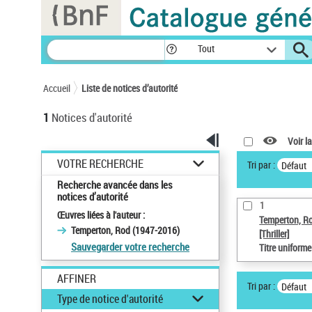
Panneau de gestion des cookies
Tout
Accueil
Liste de notices d’autorité
1
Notices d'autorité
Voir la
VOTRE RECHERCHE
Tri par :
Défaut
Recherche avancée dans les
notices d’autorité
1
Œuvres liées à l'auteur :
Temperton, R
Temperton, Rod (1947-2016)
[Thriller]
Sauvegarder votre recherche
Titre uniform
AFFINER
Tri par :
Défaut
Type de notice d'autorité