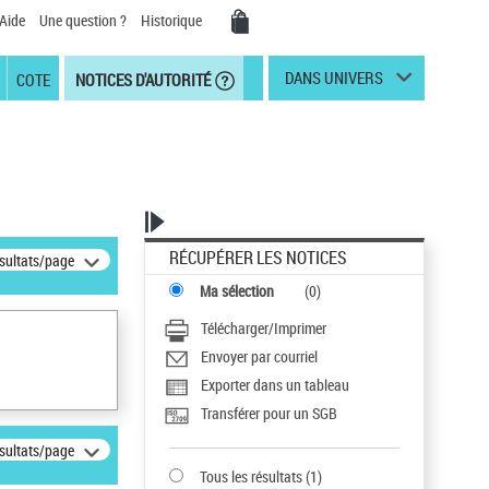
Aide
Une question ?
Historique
DANS UNIVERS
COTE
NOTICES D'AUTORITÉ
RÉCUPÉRER LES NOTICES
ésultats/page
Ma sélection
(
0
)
Télécharger/Imprimer
Envoyer par courriel
Exporter dans un tableau
Transférer pour un SGB
ésultats/page
Tous les résultats
(
1
)