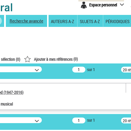
Espace personnel
Recherche avancée
AUTEURS A-Z
SUJETS A-Z
PÉRIODIQUES
(
0
)
 sélection (
0
)
Ajouter à mes références
sur 1
20 r
od (1947-2016)
e musical
sur 1
20 r