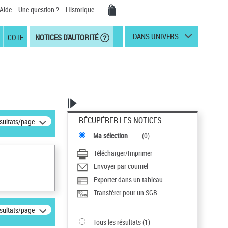
Aide
Une question ?
Historique
DANS UNIVERS
COTE
NOTICES D'AUTORITÉ
RÉCUPÉRER LES NOTICES
ésultats/page
Ma sélection
(
0
)
Télécharger/Imprimer
Envoyer par courriel
Exporter dans un tableau
Transférer pour un SGB
ésultats/page
Tous les résultats
(
1
)