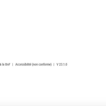
 à la BnF
|
Accessibilité (non conforme)
|
V 23.1.0