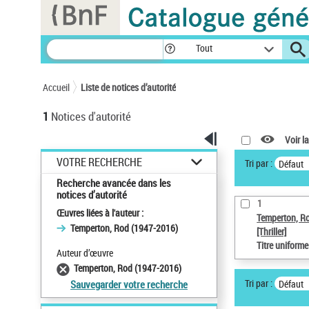
Panneau de gestion des cookies
Tout
Accueil
Liste de notices d’autorité
1
Notices d'autorité
Voir la
VOTRE RECHERCHE
Tri par :
Défaut
Recherche avancée dans les
notices d’autorité
1
Œuvres liées à l'auteur :
Temperton, R
Temperton, Rod (1947-2016)
[Thriller]
Titre uniform
Auteur d’œuvre
Temperton, Rod (1947-2016)
Tri par :
Défaut
Sauvegarder votre recherche