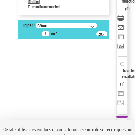
sélectio
[Thriller]
Type de notice d'autorité
Titre uniforme musical
(
0
)
Œuvre
Sauvegarder votre recherche
Tri par :
Défaut
AFFINER
sur 1
20
résultats/page
Type de notice d'autorité
Œuvre
(1)
Titre uniforme musical
(1)
Statut de la notice d’autorité
Tous le
résultat
Pays
(
1
)
Auteur d’œuvre
Ce site utilise des cookies et vous donne le contrôle sur ceux que vous