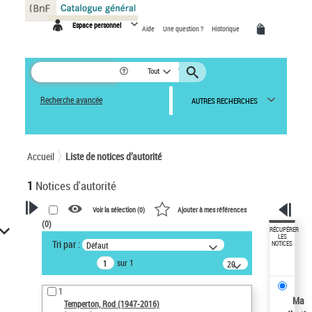
Panneau de gestion des cookies
Espace personnel
Aide
Une question ?
Historique
Tout
Recherche avancée
AUTRES RECHERCHES
Accueil
Liste de notices d’autorité
1
Notices d'autorité
Voir la sélection (
0
)
Ajouter à mes références
(
0
)
VOTRE RECHERCHE
RÉCUPÉRER
LES
Tri par :
Défaut
NOTICES
Recherche avancée dans les
sur 1
notices d’autorité
20
résultats/page
Œuvres liées à l'auteur :
1
Temperton, Rod (1947-2016)
Ma
Temperton, Rod (1947-2016)