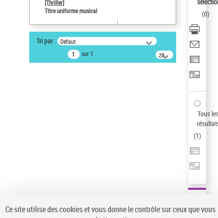
sélectio
[Thriller]
Pays
Titre uniforme musical
(
0
)
ne s'applique pas
Statut de la notice d’autorité
Tri par :
Défaut
Notice élémentaire
sur 1
20
résultats/page
Auteur d’œuvre
Temperton, Rod (1947-2016)
Sauvegarder votre recherche
AFFINER
Tous le
Type de notice d'autorité
résultat
(
1
)
Œuvre
(1)
Titre uniforme musical
(1)
Statut de la notice d’autorité
Pays
Auteur d’œuvre
Ce site utilise des cookies et vous donne le contrôle sur ceux que vous