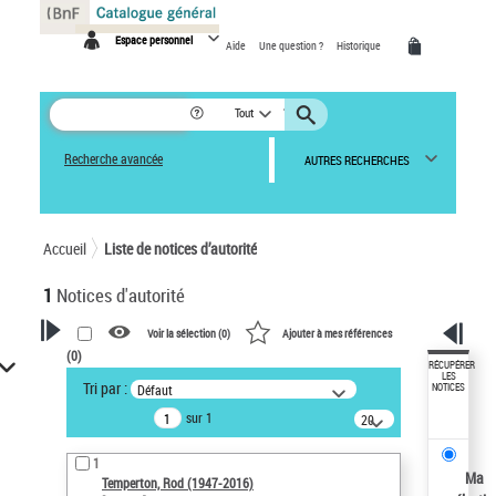
Panneau de gestion des cookies
Espace personnel
Aide
Une question ?
Historique
Tout
Recherche avancée
AUTRES RECHERCHES
Accueil
Liste de notices d’autorité
1
Notices d'autorité
Voir la sélection (
0
)
Ajouter à mes références
(
0
)
VOTRE RECHERCHE
RÉCUPÉRER
LES
Tri par :
Défaut
NOTICES
Recherche avancée dans les
sur 1
notices d’autorité
20
résultats/page
Œuvres liées à l'auteur :
1
Temperton, Rod (1947-2016)
Ma
Temperton, Rod (1947-2016)