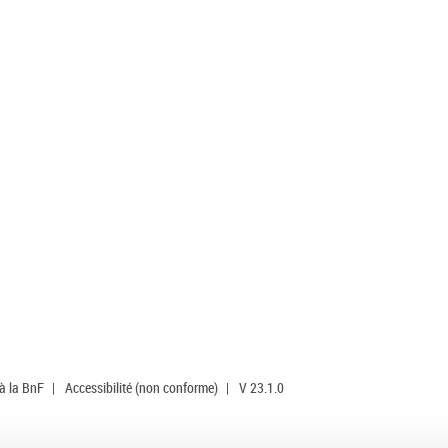
 à la BnF
|
Accessibilité (non conforme)
|
V 23.1.0