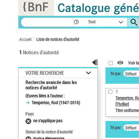
Panneau de gestion des cookies
Tout
Accueil
Liste de notices d’autorité
1
Notices d'autorité
Voir la
VOTRE RECHERCHE
Tri par :
Défaut
Recherche avancée dans les
notices d’autorité
1
Œuvres liées à l'auteur :
Temperton, R
Temperton, Rod (1947-2016)
[Thriller]
Titre uniform
Pays
ne s'applique pas
Tri par :
Défaut
Statut de la notice d’autorité
Notice élémentaire