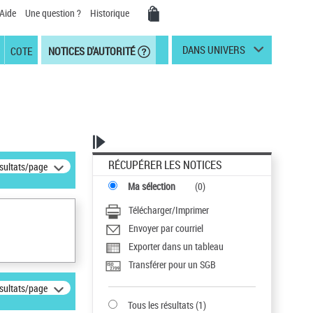
Aide
Une question ?
Historique
DANS UNIVERS
COTE
NOTICES D'AUTORITÉ
RÉCUPÉRER LES NOTICES
ésultats/page
Ma sélection
(
0
)
Télécharger/Imprimer
Envoyer par courriel
Exporter dans un tableau
Transférer pour un SGB
ésultats/page
Tous les résultats
(
1
)