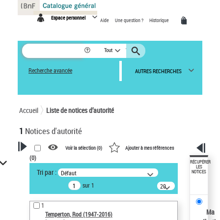
Panneau de gestion des cookies
Espace personnel
Aide
Une question ?
Historique
Tout
Recherche avancée
AUTRES RECHERCHES
Accueil
Liste de notices d’autorité
1
Notices d'autorité
Voir la sélection (
0
)
Ajouter à mes références
(
0
)
VOTRE RECHERCHE
RÉCUPÉRER
LES
Tri par :
Défaut
NOTICES
Recherche avancée dans les
sur 1
notices d’autorité
20
résultats/page
Œuvres liées à l'auteur :
1
Temperton, Rod (1947-2016)
Ma
Temperton, Rod (1947-2016)