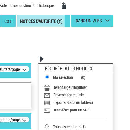
Aide
Une question ?
Historique
DANS UNIVERS
COTE
NOTICES D'AUTORITÉ
RÉCUPÉRER LES NOTICES
ésultats/page
Ma sélection
(
0
)
Télécharger/Imprimer
Envoyer par courriel
Exporter dans un tableau
Transférer pour un SGB
ésultats/page
Tous les résultats
(
1
)