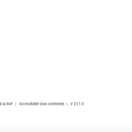
 à la BnF
|
Accessibilité (non conforme)
|
V 23.1.0