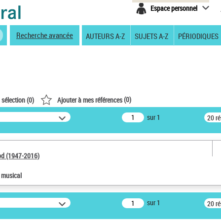
Espace personnel
Recherche avancée
AUTEURS A-Z
SUJETS A-Z
PÉRIODIQUES
(
0
)
 sélection (
0
)
Ajouter à mes références
sur 1
20 r
od (1947-2016)
e musical
sur 1
20 r