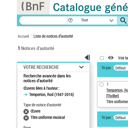
Panneau de gestion des cookies
Tout
Accueil
Liste de notices d’autorité
1
Notices d'autorité
Voir la
VOTRE RECHERCHE
Tri par :
Défaut
Recherche avancée dans les
notices d’autorité
1
Œuvres liées à l'auteur :
Temperton, R
Temperton, Rod (1947-2016)
[Thriller]
Titre uniform
Type de notice d'autorité
Œuvre
Tri par :
Titre uniforme musical
Défaut
Pays