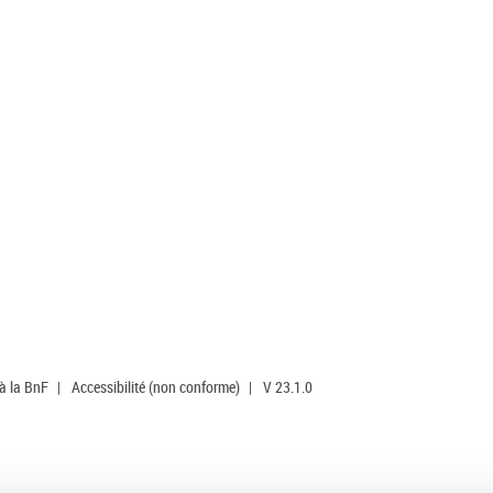
 à la BnF
|
Accessibilité (non conforme)
|
V 23.1.0