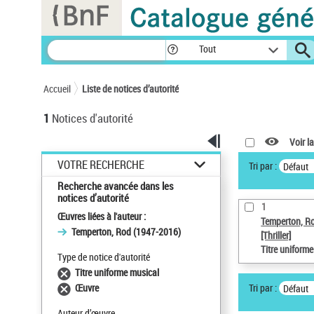
Panneau de gestion des cookies
Tout
Accueil
Liste de notices d’autorité
1
Notices d'autorité
Voir la
VOTRE RECHERCHE
Tri par :
Défaut
Recherche avancée dans les
notices d’autorité
1
Œuvres liées à l'auteur :
Temperton, R
Temperton, Rod (1947-2016)
[Thriller]
Titre uniform
Type de notice d'autorité
Titre uniforme musical
Tri par :
Œuvre
Défaut
Auteur d’œuvre