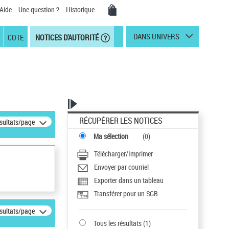
Aide
Une question ?
Historique
DANS UNIVERS
COTE
NOTICES D'AUTORITÉ
RÉCUPÉRER LES NOTICES
ésultats/page
Ma sélection
(
0
)
Télécharger/Imprimer
Envoyer par courriel
Exporter dans un tableau
Transférer pour un SGB
ésultats/page
Tous les résultats
(
1
)