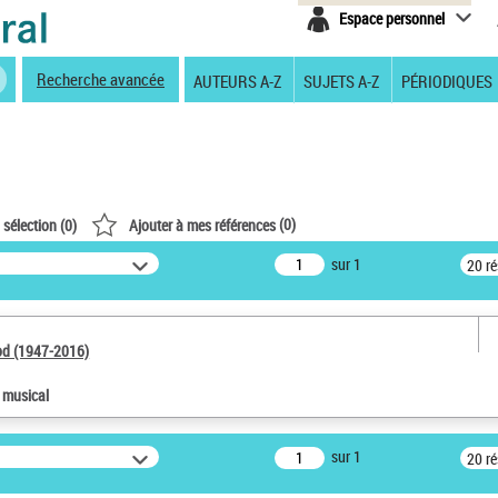
Espace personnel
Recherche avancée
AUTEURS A-Z
SUJETS A-Z
PÉRIODIQUES
(
0
)
 sélection (
0
)
Ajouter à mes références
sur 1
20 r
od (1947-2016)
e musical
sur 1
20 r