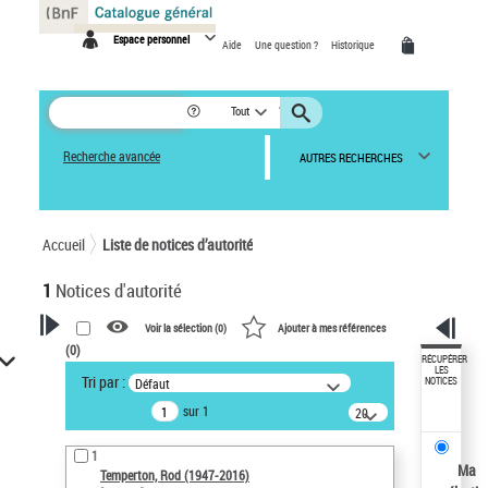
Panneau de gestion des cookies
Espace personnel
Aide
Une question ?
Historique
Tout
Recherche avancée
AUTRES RECHERCHES
Accueil
Liste de notices d’autorité
1
Notices d'autorité
Voir la sélection (
0
)
Ajouter à mes références
(
0
)
VOTRE RECHERCHE
RÉCUPÉRER
LES
Tri par :
Défaut
NOTICES
Recherche avancée dans les
sur 1
notices d’autorité
20
résultats/page
Œuvres liées à l'auteur :
1
Temperton, Rod (1947-2016)
Ma
Temperton, Rod (1947-2016)