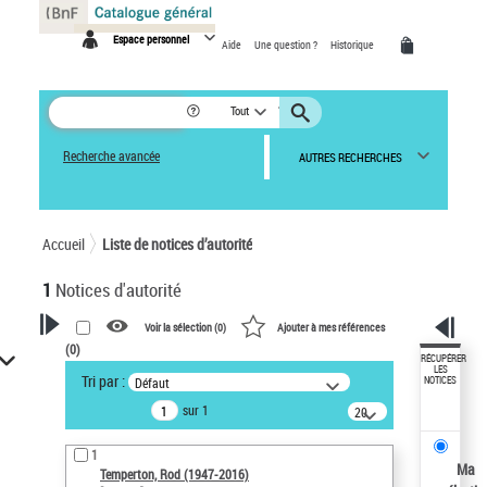
Panneau de gestion des cookies
Espace personnel
Aide
Une question ?
Historique
Tout
Recherche avancée
AUTRES RECHERCHES
Accueil
Liste de notices d’autorité
1
Notices d'autorité
Voir la sélection (
0
)
Ajouter à mes références
(
0
)
VOTRE RECHERCHE
RÉCUPÉRER
LES
Tri par :
Défaut
NOTICES
Recherche avancée dans les
sur 1
notices d’autorité
20
résultats/page
Œuvres liées à l'auteur :
1
Temperton, Rod (1947-2016)
Ma
Temperton, Rod (1947-2016)