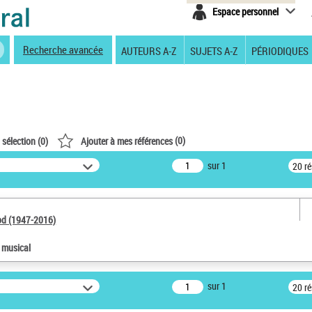
Espace personnel
Recherche avancée
AUTEURS A-Z
SUJETS A-Z
PÉRIODIQUES
(
0
)
 sélection (
0
)
Ajouter à mes références
sur 1
20 r
od (1947-2016)
e musical
sur 1
20 r