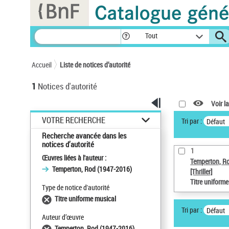
Panneau de gestion des cookies
Tout
Accueil
Liste de notices d’autorité
1
Notices d'autorité
Voir la
VOTRE RECHERCHE
Tri par :
Défaut
Recherche avancée dans les
notices d’autorité
1
Œuvres liées à l'auteur :
Temperton, R
Temperton, Rod (1947-2016)
[Thriller]
Titre uniform
Type de notice d'autorité
Titre uniforme musical
Tri par :
Défaut
Auteur d’œuvre
Temperton, Rod (1947-2016)