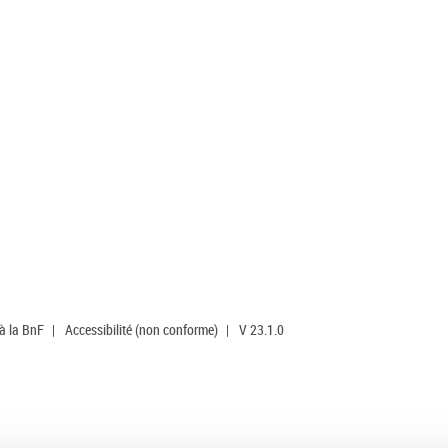
 à la BnF
|
Accessibilité (non conforme)
|
V 23.1.0