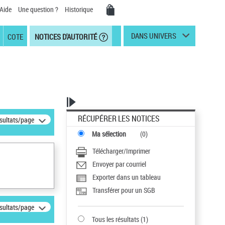
Aide
Une question ?
Historique
DANS UNIVERS
COTE
NOTICES D'AUTORITÉ
RÉCUPÉRER LES NOTICES
ésultats/page
Ma sélection
(
0
)
Télécharger/Imprimer
Envoyer par courriel
Exporter dans un tableau
Transférer pour un SGB
ésultats/page
Tous les résultats
(
1
)